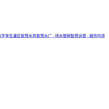
 数字孪生灌区
智慧水务
智慧水厂 · 排水管网智慧运营 · 城市内涝