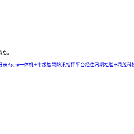
消息。
日志Agent一体机
市级智慧防汛指挥平台经住汛期检验
鼎茂科技