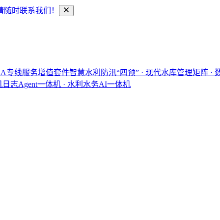
请随时联系我们！
IA专线服务增值套件
智慧水利
防汛“四预” · 现代水库管理矩阵 ·
机
日志Agent一体机 · 水利水务AI一体机