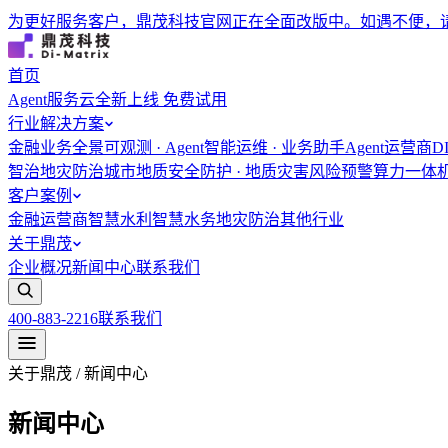
为更好服务客户，鼎茂科技官网正在全面改版中。如遇不便，
首页
Agent服务云
全新上线 免费试用
行业解决方案
金融
业务全景可观测 · Agent智能运维 · 业务助手Agent
运营商
D
智治
地灾防治
城市地质安全防护 · 地质灾害风险预警
算力一体
客户案例
金融
运营商
智慧水利
智慧水务
地灾防治
其他行业
关于鼎茂
企业概况
新闻中心
联系我们
400-883-2216
联系我们
关于鼎茂 / 新闻中心
新闻中心