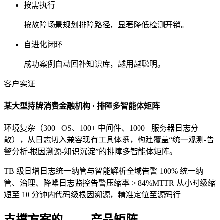
按需执行
按故障场景规划排障路径，显著降低检测开销。
自进化闭环
成功案例自动回补知识库，越用越聪明。
客户实证
某大型持牌消费金融机构 · 排障多智能体矩阵
环境复杂（300+ OS、100+ 中间件、1000+ 服务器日志分
散），从日志切入兼容现有工具体系，构建覆盖“统一观测-告
警分析-根因溯源-知识沉淀”的排障多智能体矩阵。
TB 级日增日志统一纳管与智能解析
全域告警 100% 统一纳
管、治理、降噪
日志监控告警压缩率 > 84%
MTTR 从小时级缩
短至 10 分钟内
代码级根因溯源，精准定位至源码行
支撑方案的
Di-*
产品矩阵