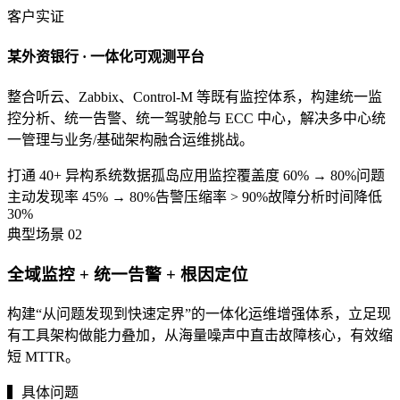
客户实证
某外资银行 · 一体化可观测平台
整合听云、Zabbix、Control-M 等既有监控体系，构建统一监
控分析、统一告警、统一驾驶舱与 ECC 中心，解决多中心统
一管理与业务/基础架构融合运维挑战。
打通 40+ 异构系统数据孤岛
应用监控覆盖度 60% → 80%
问题
主动发现率 45% → 80%
告警压缩率 > 90%
故障分析时间降低
30%
典型场景
02
全域监控 + 统一告警 + 根因定位
构建“从问题发现到快速定界”的一体化运维增强体系，立足现
有工具架构做能力叠加，从海量噪声中直击故障核心，有效缩
短 MTTR。
▍具体问题