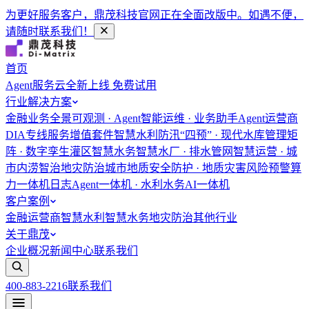
为更好服务客户，鼎茂科技官网正在全面改版中。如遇不便，
请随时联系我们！
首页
Agent服务云
全新上线 免费试用
行业解决方案
金融
业务全景可观测 · Agent智能运维 · 业务助手Agent
运营商
DIA专线服务增值套件
智慧水利
防汛“四预” · 现代水库管理矩
阵 · 数字孪生灌区
智慧水务
智慧水厂 · 排水管网智慧运营 · 城
市内涝智治
地灾防治
城市地质安全防护 · 地质灾害风险预警
算
力一体机
日志Agent一体机 · 水利水务AI一体机
客户案例
金融
运营商
智慧水利
智慧水务
地灾防治
其他行业
关于鼎茂
企业概况
新闻中心
联系我们
400-883-2216
联系我们