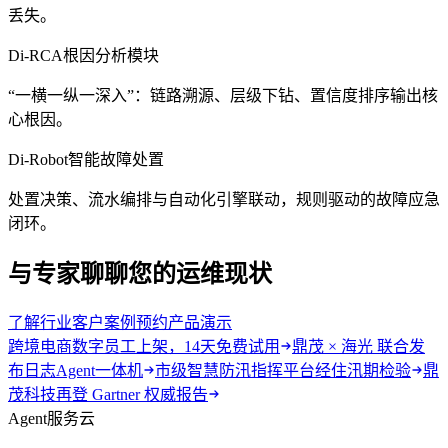
丢失。
Di-RCA
根因分析模块
“一横一纵一深入”：链路溯源、层级下钻、置信度排序输出核
心根因。
Di-Robot
智能故障处置
处置决策、流水编排与自动化引擎联动，规则驱动的故障应急
闭环。
与专家聊聊您的运维现状
了解行业客户案例
预约产品演示
跨境电商数字员工上架，14天免费试用
鼎茂 × 海光 联合发
布日志Agent一体机
市级智慧防汛指挥平台经住汛期检验
鼎
茂科技再登 Gartner 权威报告
Agent服务云