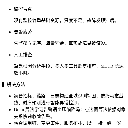
监控盲点
现有监控偏重基础资源，深度不足、故障发现滞后。
告警疲劳
告警孤立无序、海量冗余，真实故障易被淹没。
人工排查
缺乏根因分析手段，多人多工具反复排查，MTTR 长达
数小时。
▍解决方法
纳管指标、链路、日志构建全域观测视图；依托动态基
线、时序预测进行智能异常检测。
Drain 算法学习告警语义压缩降噪；点边图算法依据对象
关系快速收敛告警。
融合调用链、变更事件、服务拓扑，以“一横一纵一深