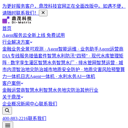
为更好服务客户，鼎茂科技官网正在全面改版中。如遇不便，
请随时联系我们！
首页
Agent服务云
全新上线 免费试用
行业解决方案
金融
业务全景可观测 · Agent智能运维 · 业务助手Agent
运营商
DIA专线服务增值套件
智慧水利
防汛“四预” · 现代水库管理矩
阵 · 数字孪生灌区
智慧水务
智慧水厂 · 排水管网智慧运营 · 城
市内涝智治
地灾防治
城市地质安全防护 · 地质灾害风险预警
算
力一体机
日志Agent一体机 · 水利水务AI一体机
客户案例
金融
运营商
智慧水利
智慧水务
地灾防治
其他行业
关于鼎茂
企业概况
新闻中心
联系我们
400-883-2216
联系我们